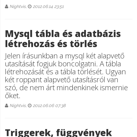
Nightvis,
2012.06.14 23:51
Mysql tábla és adatbázis
létrehozás és törlés
Jelen írásunkban a mysql két alapvető
utasítását fogjuk boncolgatni. A tábla
létrehozását és a tábla törlését. Ugyan
két roppant alapvető utasításról van
szó, de nem árt mindenkinek ismernie
őket.
Nightvis,
2012.06.06 07:38
Triggerek, függvények