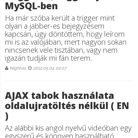
MySQL-ben
Ha már szóba került a trigger mint
olyan a jabber-es bejegyzésem
kapcsán, úgy döntöttem, hogy leírom
mi is az valójában, mert nagyon sokan
nincsenek vele tisztában, vagy nem
igazán tudják mi fán terem.
Nightvis,
2012.05.04 02:07
AJAX tabok használata
oldalujratöltés nélkül ( EN
)
Az alábbi kis angol nyelvű videóban egy
egyszerű és könnyen használható