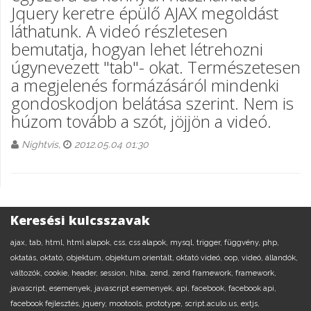
Jquery keretre épülő AJAX megoldást
láthatunk. A videó részletesen
bemutatja, hogyan lehet létrehozni
úgynevezett "tab"- okat. Természetesen
a megjelenés formázásáról mindenki
gondoskodjon belátása szerint. Nem is
húzom tovább a szót, jöjjön a videó.
Nightvis,
2012.05.04 01:30
Keresési kulcsszavak
ajax,
tab,
html,
html alapok,
css,
css alapok,
mysql,
trigger,
függvény,
php,
oktatás,
oktató,
objektum,
objektum orientált,
oktató videó,
oop,
videó,
állandók,
változók,
cookie,
header,
session,
hiba,
zend,
zend framework,
framework,
javascript,
esemenyek,
javascript esemenyek,
api,
facebook,
facebook api,
facebook fejlesztés,
jquery,
mootools,
prototype,
script.aculo.us,
extjs,