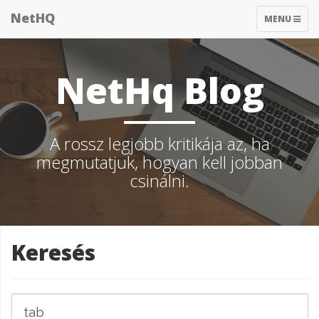
NetHQ
TOGGLE
MENU
NAVIGATIO
NetHq Blog
A rossz legjobb kritikája az, ha
megmutatjuk, hogyan kell jobban
csinálni.
Keresés