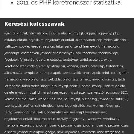
2011-es PHP keretrendszer statisztika.
Keresési kulcsszavak
ajax,
tab,
html,
html alapok,
css,
css alapok,
mysql,
trigger,
függvény,
php,
oktatás,
oktató,
objektum,
objektum orientált,
oktató videó,
oop,
videó,
állandók,
változók,
cookie,
header,
session,
hiba,
zend,
zend framework,
framework,
javascript,
esemenyek,
javascript esemenyek,
api,
facebook,
facebook api,
facebook fejlesztés,
jquery,
mootools,
prototype,
script.aculo.us,
extjs,
keretrendszer,
codeigniter,
symfony,
yii,
kohana,
prado,
cakephp,
történelem,
alkalmazás,
template,
nethq,
alapok,
szerkesztők,
php alapok,
print,
codeigniter
framework,
web biztonság,
weboldal biztonság,
tárhely,
mysql gyorsítás,
tábla
létrehozás,
tábla törlés,
insert into,
mysql insert,
update,
mysql update,
delete,
delete mysql,
mysql id,
mysql szerkezet,
mysql alter,
szerkesztő,
adwords,
SEO,
kereső optimalizálás,
webáruház,
seo,
sql,
mysql,
biztonság,
javascript,
sütik,
Új
szerkesztő,
grafika,
színelmélet,
,
logo,
logo készítés,
xss,
worms,
féreg,
xss
féreg,
keresőoptimalizálás,
optimalizálás,
javascript keretrendszer,
objektumorientált,
oop,
metódus,
osztály,
függvény,
,
windows,
windows 7,
memória kezelés,
c,
programozás,
c programozás,
programozás,
c programozás,
c sharp,
javascript alapok,
googe,
new keywords,
keywords,
rendszergazda,
c