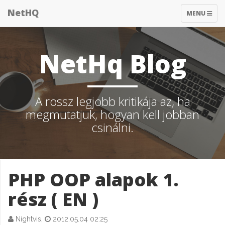
NetHQ
TOGGLE
MENU
NAVIGATIO
NetHq Blog
A rossz legjobb kritikája az, ha
megmutatjuk, hogyan kell jobban
csinálni.
PHP OOP alapok 1.
rész ( EN )
Nightvis,
2012.05.04 02:25