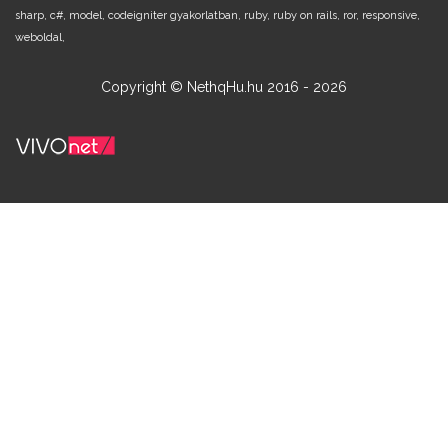
sharp,
c#,
model,
codeigniter gyakorlatban,
ruby,
ruby on rails,
ror,
responsive,
weboldal,
Copyright © NethqHu.hu 2016 - 2026