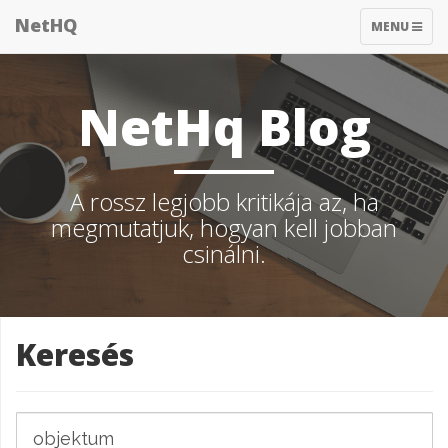
NetHQ
TOGGLE
MENU
NAVIGATIO
NetHq Blog
A rossz legjobb kritikája az, ha
megmutatjuk, hogyan kell jobban
csinálni.
Keresés