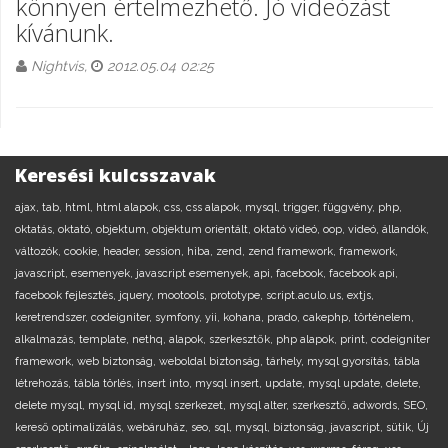
könnyen értelmezhető. Jó videózást
kívánunk.
Nightvis,
2012.05.04 02:25
Keresési kulcsszavak
ajax,
tab,
html,
html alapok,
css,
css alapok,
mysql,
trigger,
függvény,
php,
oktatás,
oktató,
objektum,
objektum orientált,
oktató videó,
oop,
videó,
állandók,
változók,
cookie,
header,
session,
hiba,
zend,
zend framework,
framework,
javascript,
esemenyek,
javascript esemenyek,
api,
facebook,
facebook api,
facebook fejlesztés,
jquery,
mootools,
prototype,
script.aculo.us,
extjs,
keretrendszer,
codeigniter,
symfony,
yii,
kohana,
prado,
cakephp,
történelem,
alkalmazás,
template,
nethq,
alapok,
szerkesztők,
php alapok,
print,
codeigniter
framework,
web biztonság,
weboldal biztonság,
tárhely,
mysql gyorsítás,
tábla
létrehozás,
tábla törlés,
insert into,
mysql insert,
update,
mysql update,
delete,
delete mysql,
mysql id,
mysql szerkezet,
mysql alter,
szerkesztő,
adwords,
SEO,
kereső optimalizálás,
webáruház,
seo,
sql,
mysql,
biztonság,
javascript,
sütik,
Új