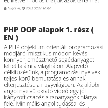
el, illetve módosíthatjuk azok tartalmát.
Nightvis,
2012.07.24 10:54
PHP OOP alapok 1. rész (
EN )
A PHP objektum orientált programozási
módjáról misztikus módon kevés
könnyen emészthető segédanyagot
lehet találni a világhálón. Alapvető
célkitűzésünk, a programozási nyelvek
teljes-kőrű bemutatása és annak
elterjesztése a nagyvilágban. Az alábbi
angol nyelvű oktató videó egy jól
irányzott csapás a tananyagok hiánya
felé. Minimális angol tudással és