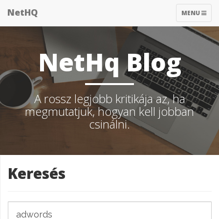
NetHQ
TOGGLE
MENU
NAVIGATIO
NetHq Blog
A rossz legjobb kritikája az, ha
megmutatjuk, hogyan kell jobban
csinálni.
Keresés