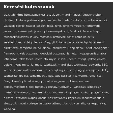
Keresési kulcsszavak
ajax,
tab,
html,
html alapok,
css,
css alapok,
mysql,
trigger,
függvény,
php,
oktatás,
oktató,
objektum,
objektum orientált,
oktató videó,
oop,
videó,
állandók,
változók,
cookie,
header,
session,
hiba,
zend,
zend framework,
framework,
javascript,
esemenyek,
javascript esemenyek,
api,
facebook,
facebook api,
facebook fejlesztés,
jquery,
mootools,
prototype,
script.aculo.us,
extjs,
keretrendszer,
codeigniter,
symfony,
yii,
kohana,
prado,
cakephp,
történelem,
alkalmazás,
template,
nethq,
alapok,
szerkesztők,
php alapok,
print,
codeigniter
framework,
web biztonság,
weboldal biztonság,
tárhely,
mysql gyorsítás,
tábla
létrehozás,
tábla törlés,
insert into,
mysql insert,
update,
mysql update,
delete,
delete mysql,
mysql id,
mysql szerkezet,
mysql alter,
szerkesztő,
adwords,
SEO,
kereső optimalizálás,
webáruház,
seo,
sql,
mysql,
biztonság,
javascript,
sütik,
Új
szerkesztő,
grafika,
színelmélet,
,
logo,
logo készítés,
xss,
worms,
féreg,
xss
féreg,
keresőoptimalizálás,
optimalizálás,
javascript keretrendszer,
objektumorientált,
oop,
metódus,
osztály,
függvény,
,
windows,
windows 7,
memória kezelés,
c,
programozás,
c programozás,
programozás,
c programozás,
c sharp,
javascript alapok,
googe,
new keywords,
keywords,
rendszergazda,
c
sharp,
c#,
model,
codeigniter gyakorlatban,
ruby,
ruby on rails,
ror,
responsive,
weboldal,