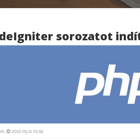
deIgniter sorozatot indí
is,
2012.05.11 01:19