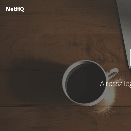
NetHQ
A rossz le