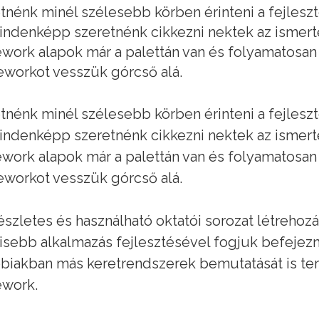
tnénk minél szélesebb körben érinteni a fejleszt
indenképp szeretnénk cikkezni nektek az ismert
work alapok már a palettán van és folyamatosan
workot vesszük górcső alá.
tnénk minél szélesebb körben érinteni a fejleszt
indenképp szeretnénk cikkezni nektek az ismert
work alapok már a palettán van és folyamatosan
workot vesszük górcső alá.
észletes és használható oktatói sorozat létrehozá
isebb alkalmazás fejlesztésével fogjuk befejezn
biakban más keretrendszerek bemutatását is terv
ework.