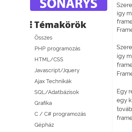
Szere
így m
frame
Témakörök
Frame
Összes
Szere
PHP programozás
így m
HTML/CSS
frame
Javascript/Jquery
Frame
Ajax Technikák
Egy r
SQL/Adatbázisok
egy k
Grafika
továb
C / C# programozás
fram
Gépház