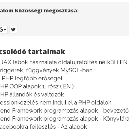
alom közösségi megosztása:
csolódó tartalmak
JAX tabok használata oldalujratöltés nélkül ( EN 
riggerek, függvények MySQL-ben
 PHP legfőbb erőségei
HP OOP alapok 1. rész ( EN )
HP állandók és változók
essionkezelés nem indul el a PHP oldalon
end Framework programozás alapok - bevezető
end Framework programozás alapok - Könyvtára
acebookra fejlesztés - Az alapok