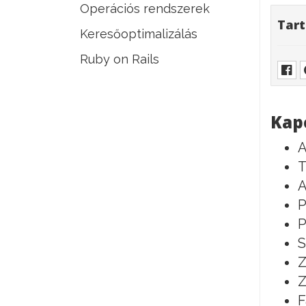
Operációs rendszerek
Tart
Keresőoptimalizálás
Ruby on Rails
Kap
A
T
A
P
P
S
Z
Z
F