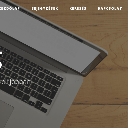
KEZDŐLAP
BEJEGYZÉSEK
KERESÉS
KAPCSOLAT
g
kell jobban