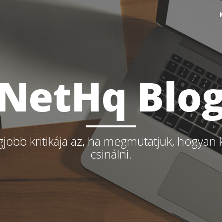
NetHq Blo
gjobb kritikája az, ha megmutatjuk, hogyan 
csinálni.