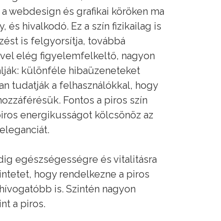
 a webdesign és grafikai köröken ma
s hivalkodó. Ez a szín fizikailag is
ést is felgyorsítja, továbbá
ivel elég figyelemfelkeltő, nagyon
lják: különféle hibaüzeneteket
n tudatják a felhasználókkal, hogy
ozzáférésük. Fontos a piros szín
piros energikusságot kölcsönöz az
eleganciát.
ig egészségességre és vitalitásra
intetet, hogy rendelkezne a piros
hívogatóbb is. Szintén nagyon
nt a piros.