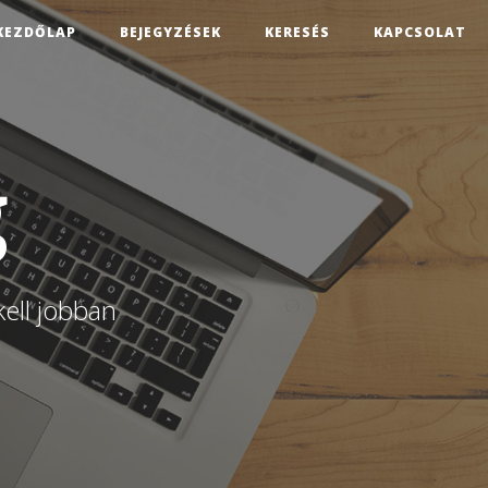
KEZDŐLAP
BEJEGYZÉSEK
KERESÉS
KAPCSOLAT
g
kell jobban