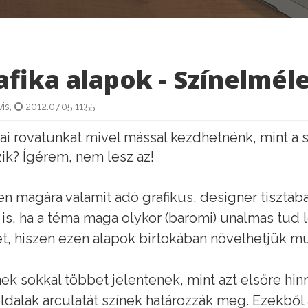
afika alapok - Színelmél
is,
2012.07.05 11:55
kai rovatunkat mivel mással kezdhetnénk, mint a 
ik? Ígérem, nem lesz az!
n magára valamit adó grafikus, designer tisztába
 is, ha a téma maga olykor (baromi) unalmas tud
t, hiszen ezen alapok birtokában növelhetjük 
nek sokkal többet jelentenek, mint azt elsőre hin
dalak arculatát színek határozzák meg. Ezekből 