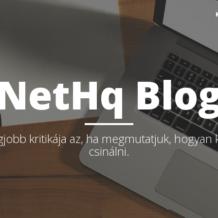
NetHq Blo
gjobb kritikája az, ha megmutatjuk, hogyan 
csinálni.