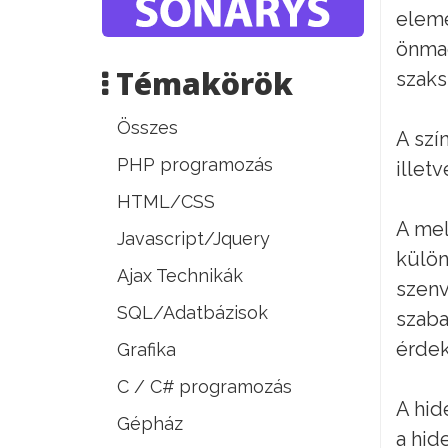
eleme
önmag
Témakörök
szaks
Összes
A szí
PHP programozás
illet
HTML/CSS
A mel
Javascript/Jquery
külön
Ajax Technikák
szenv
SQL/Adatbázisok
szaba
érde
Grafika
C / C# programozás
A hid
Gépház
a hid