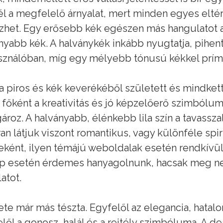
él a megfelelő árnyalat, mert minden egyes elt
zhet. Egy erősebb kék egészen más hangulatot a
nyabb kék. A halványkék inkább nyugtatja, pihente
sználóban, míg egy mélyebb tónusú kékkel prímán
a a piros és kék keverékéből született és mindket
n főként a kreativitás és jó képzelőerő szimbólu
gároz. A halványabb, élénkebb lila szín a tavassza
an látjuk viszont romantikus, vagy különféle spir
ként, ilyen témájú weboldalak esetén rendkívül 
p esetén érdemes hanyagolnunk, hacsak meg nem 
atot.
ete már más tészta. Egyfelől az elegancia, hata
lől a gonosz, halál és a rejtély szimbóluma. A d