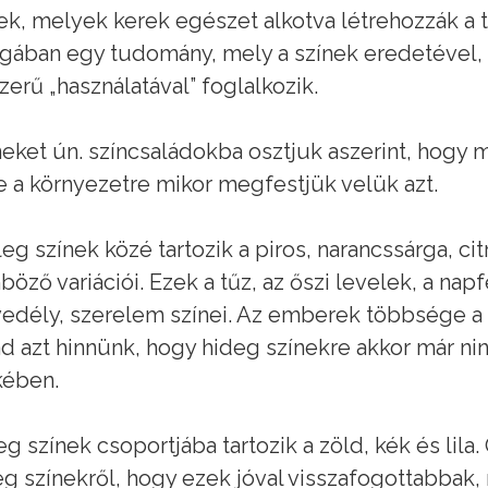
k, melyek kerek egészet alkotva létrehozzák a t
ában egy tudomány, mely a színek eredetével, 
zerű „használatával” foglalkozik.
neket ún. színcsaládokba osztjuk aszerint, hogy 
ve a környezetre mikor megfestjük velük azt.
eg színek közé tartozik a piros, narancssárga, c
böző variációi. Ezek a tűz, az őszi levelek, a na
edély, szerelem színei. Az emberek többsége a
d azt hinnünk, hogy hideg színekre akkor már ni
kében.
eg színek csoportjába tartozik a zöld, kék és li
eg színekről, hogy ezek jóval visszafogottabbak,