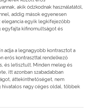
annak, akik ódzkodnak használatától,
zínnel, addig mások egyenesen
 az elegancia egyik legkifejezőbb
 egyfajta kifinomultságot és
zín adja a legnagyobb kontrasztot a
on erős kontraszttal rendelkező
, és letisztult. Minden meleg és
ete, itt azonban szabadabban
stágot, áttekinthetőséget, nem
g hivatalos nagy céges oldal, többek