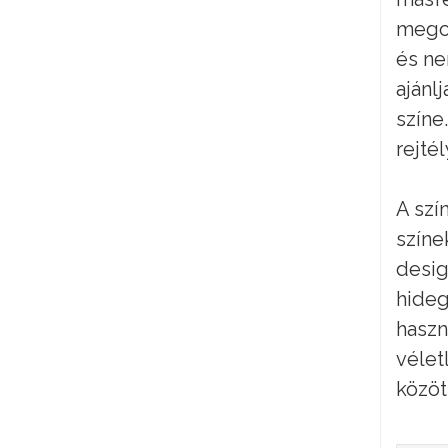
megos
és ne
ajánl
színe
rejté
A szí
színe
desig
hideg
haszn
vélet
közöt