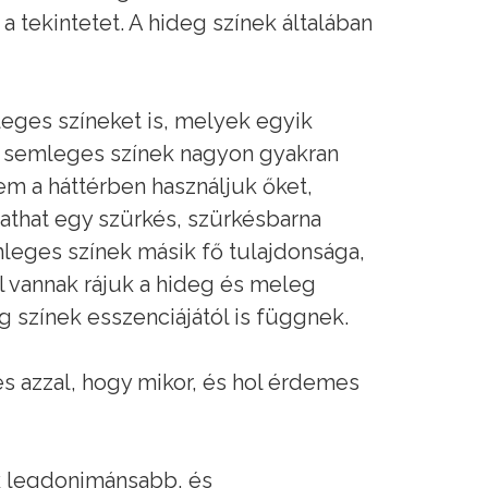
 tekintetet. A hideg színek általában
eges színeket is, melyek egyik
A semleges színek nagyon gyakran
em a háttérben használjuk őket,
tathat egy szürkés, szürkésbarna
emleges színek másik fő tulajdonsága,
 vannak rájuk a hideg és meleg
 színek esszenciájától is függnek.
és azzal, hogy mikor, és hol érdemes
ik legdonimánsabb, és