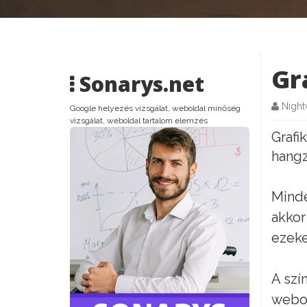
Gr
Sonarys.net
Nightv
Google helyezés vizsgálat, weboldal minőség
vizsgálat, weboldal tartalom elemzés
Grafi
hangz
Minde
akkor
ezeke
A szí
webol