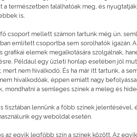
t a természetben találhatóak meg, és nyugtatják a
ebbek is.
 fő csoport mellett számon tartunk még ún. seml
ban említett csoportba sem sorolhatók igazán. 
s grafikai elemek megalkotására szolgálnak, han
tésre. Például egy üzleti honlap esetében jól mu
r, mert nem hivalkodó. És ha már itt tartunk, a s
nem hivalkodóak, éppen emiatt nagy befolyással
k, mondhatni a semleges színek a meleg és hideg
s tisztában lennünk a főbb színek jelentésével, 
használunk egy weboldal esetén.
os az egyik legfőbb szín a színek között. Az egy