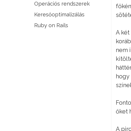
Operációs rendszerek
főkén
Keresőoptimalizálás
sötét
Ruby on Rails
A két
koráb
nem i
kitöl
hátté
hogy 
színe
Fonto
őket 
A pir