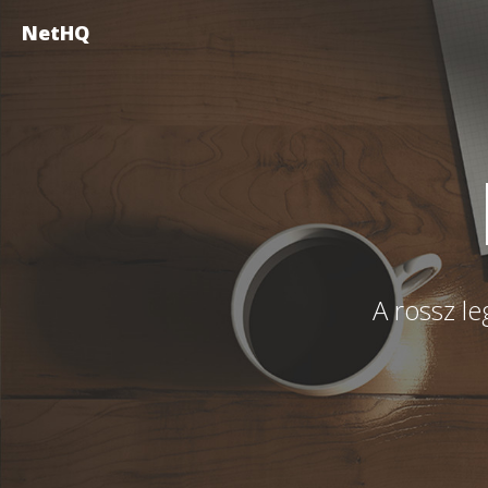
NetHQ
A rossz le