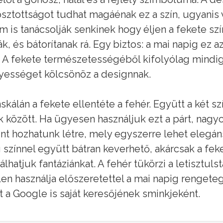
ztottságot tudhat magáénak ez a szín, ugyanis v
m is tanácsolják senkinek hogy éljen a fekete s
ják, és bátorítanak rá. Egy biztos: a mai napig ez
. A fekete természetességéből kifolyólag mindig
lyességet kölcsönöz a designnak.
nskálán a fekete ellentéte a fehér. Együtt a két s
k között. Ha ügyesen használjuk ezt a párt, nagy
nt hozhatunk létre, mely egyszerre lehet elegáns
 színnel együtt bátran keverhető, akárcsak a fek
álhatjuk fantáziánkat. A fehér tükörzi a letisztul
len használja előszeretettel a mai napig rengete
t a Google is saját keresőjének sminkjeként.