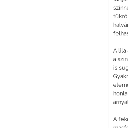
színn
tükrö
halvá
felha
A lil
a szí
is su
Gyakr
eleme
honla
árnyal
A fek
másfe