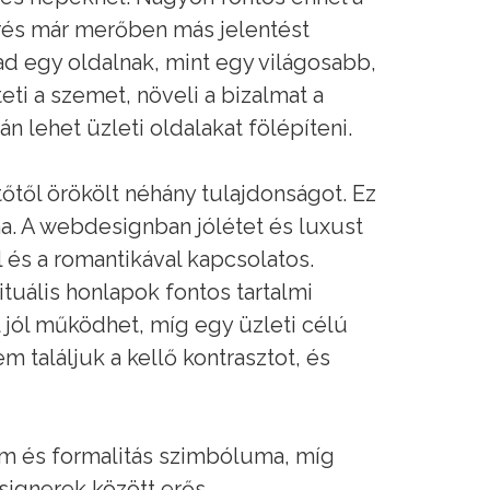
érés már merőben más jelentést
d egy oldalnak, mint egy világosabb,
ti a szemet, növeli a bizalmat a
 lehet üzleti oldalakat fölépíteni.
tőtől örökölt néhány tulajdonságot. Ez
ma. A webdesignban jólétet és luxust
l és a romantikával kapcsolatos.
ituális honlapok fontos tartalmi
jól működhet, míg egy üzleti célú
találjuk a kellő kontrasztot, és
lom és formalitás szimbóluma, míg
esignerek között erős