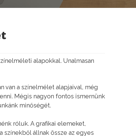
et
színelméleti alapokkal. Unalmasan
n van a színelmélet alapjaival, még
 lenni. Mégis nagyon fontos ismernünk
munkánk minőségét.
nénk róluk. A grafikai elemeket,
a színekből állnak össze az egyes