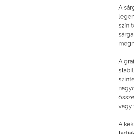
A sár
legen
szín 
sárga
megny
A gra
stabi
szint
nagyo
össze
vagy 
A kék
tartj