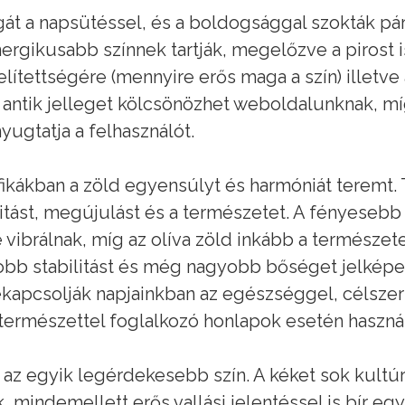
gát a napsütéssel, és a boldogsággal szokták pá
ergikusabb színnek tartják, megelőzve a pirost is.
telítettségére (mennyire erős maga a szín) illetve 
 antik jelleget kölcsönözhet weboldalunknak, mí
ugtatja a felhasználót.
fikákban a zöld egyensúlyt és harmóniát teremt.
litást, megújulást és a természetet. A fényesebb
e vibrálnak, míg az olíva zöld inkább a természet
bb stabilitást és még nagyobb bőséget jelképez
kapcsolják napjainkban az egészséggel, célsze
természettel foglalkozó honlapok esetén használ
 az egyik legérdekesebb szín. A kéket sok kult
ák, mindemellett erős vallási jelentéssel is bír 