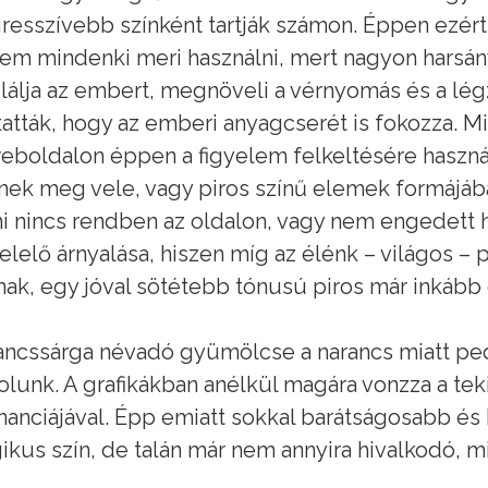
resszívebb színként tartják számon. Éppen ezért
em mindenki meri használni, mert nagyon harsány, é
lálja az embert, megnöveli a vérnyomás és a légz
atták, hogy az emberi anyagcserét is fokozza. M
eboldalon éppen a figyelem felkeltésére haszná
nek meg vele, vagy piros színű elemek formájába
i nincs rendben az oldalon, vagy nem engedett h
lelő árnyalása, hiszen míg az élénk – világos – 
nak, egy jóval sötétebb tónusú piros már inkább 
ancssárga névadó gyümölcse a narancs miatt ped
lunk. A grafikákban anélkül magára vonzza a tek
anciájával. Épp emiatt sokkal barátságosabb és 
ikus szín, de talán már nem annyira hivalkodó, mi