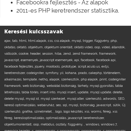
Facebookra fejlesztés - Az alapok
2011-es PHP keretrendszer statisztika.
Keresési kulcsszavak
ajax,
tab,
html,
html alapok,
css,
css alapok,
mysql,
trigger,
függvény,
php,
oktatás,
oktató,
objektum,
objektum orientált,
oktató videó,
oop,
videó,
állandók,
változók,
cookie,
header,
session,
hiba,
zend,
zend framework,
framework,
javascript,
esemenyek,
javascript esemenyek,
api,
facebook,
facebook api,
facebook fejlesztés,
jquery,
mootools,
prototype,
script.aculo.us,
extjs,
keretrendszer,
codeigniter,
symfony,
yii,
kohana,
prado,
cakephp,
történelem,
alkalmazás,
template,
nethq,
alapok,
szerkesztők,
php alapok,
print,
codeigniter
framework,
web biztonság,
weboldal biztonság,
tárhely,
mysql gyorsítás,
tábla
létrehozás,
tábla törlés,
insert into,
mysql insert,
update,
mysql update,
delete,
delete mysql,
mysql id,
mysql szerkezet,
mysql alter,
szerkesztő,
adwords,
SEO,
kereső optimalizálás,
webáruház,
seo,
sql,
mysql,
biztonság,
javascript,
sütik,
Új
szerkesztő,
grafika,
színelmélet,
,
logo,
logo készítés,
xss,
worms,
féreg,
xss
féreg,
keresőoptimalizálás,
optimalizálás,
javascript keretrendszer,
objektumorientált,
oop,
metódus,
osztály,
függvény,
,
windows,
windows 7,
memória kezelés,
c,
programozás,
c programozás,
programozás,
c programozás,