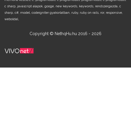
c sharp,
javascript alapok,
googe,
new keywords,
keywords,
rendszergazda,
c
sharp,
c#,
model,
codeigniter gyakorlatban,
ruby,
ruby on rails,
ror,
responsive,
weboldal,
Copyright © NethqHu.hu 2016 - 2026