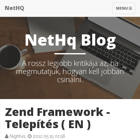
NetHQ
TOGGLE
MENU
NAVIGATIO
NetHq Blog
A rossz legjobb kritikája az, ha
megmutatjuk, hogyan kell jobban
csinálni.
Zend Framework -
Telepítés ( EN )
Nightvis,
2012.05.15 01:56