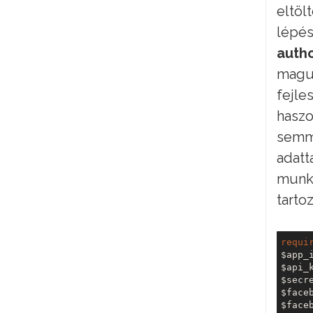
eltöl
lépés
autho
magun
fejle
haszo
semmi
adatt
munka
tartoz
requi
$app_
$api_
$secr
$face
$face