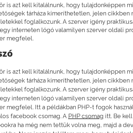
ör is azt kell kitalálnunk, hogy tulajdonképpen m
etőségek tárháza kimeríthetetlen, jelen cikkben n
etekkel foglalkozunk. A szerver igény praktikus
egy interneten lógó valamilyen szerver oldali p
er megfelel.
szó
ör is azt kell kitalálnunk, hogy tulajdonképpen m
etőségek tárháza kimeríthetetlen, jelen cikkben n
etekkel foglalkozunk. A szerver igény praktikus
egy interneten lógó valamilyen szerver oldali p
er megfelel. Itt a példákban PHP-t fogok használ
alos facebook csomag. A
PHP csomag
itt. Be ke
ookra ha még nem tettük volna meg, majd a deve