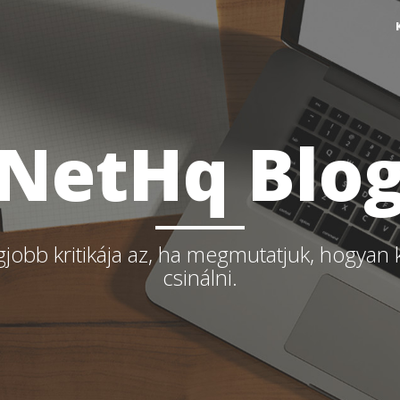
NetHq Blo
gjobb kritikája az, ha megmutatjuk, hogyan 
csinálni.