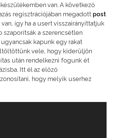
én készülékemben van. A következő
lmazás regisztrációjában megadott
post
 van, így ha a usert visszairányíttatjuk
 szaporítsák a szerencsétlen
án ugyancsak kapunk egy rakat
töltöttünk vele, hogy kiderüljön
ítás után rendelkezni fogunk ét
sba. Itt él az előző
zonosítani, hogy melyik userhez