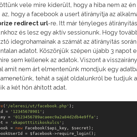
töttünk vele mire kiderült, hogy a hiba nem az 
 az, hogy a facebook a usert átirányítja az alka
rize redirect url
-re. Itt már tényleges átirányítás
khoz és lesz egy aktív sessionunk. Hogy tovább
sztő idegrohamainak a számát az átirányítás sor
ntalan adatot. Köszönjük szépen újabb 3 napot el
re sem kellenek az adatok. Viszont a visszairány
al amit nem árt elmentenünk mondjuk egy adatbázi
menetünk, tehát a saját oldalunkról be tudjuk a
ik a két hőn áhított adat.
re
(
'/eleresi/ut/facebook.php'
); 
id = 
'12345678901'
; 
key = 
'0123456789acaeec9a2a84d2db4e9ffa'
; 
et = 
'akapotttitikoskulcs'
; 
book = 
new
 Facebook($api_key, $secret);
bookUserId = $facebook->require_login(); 