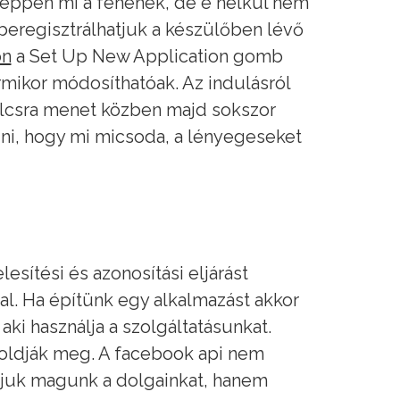
képpen mi a fenének, de e nélkül nem
 beregisztrálhatjuk a készülőben lévő
on
a Set Up New Application gomb
rmikor módosíthatóak. Az indulásról
 kulcsra menet közben majd sokszor
i, hogy mi micsoda, a lényegeseket
esítési és azonosítási eljárást
l. Ha építünk egy alkalmazást akkor
aki használja a szolgáltatásunkat.
l oldják meg. A facebook api nem
djuk magunk a dolgainkat, hanem