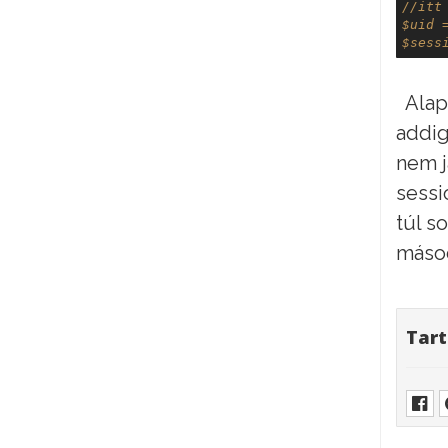
//itt
$uid 
$sess
Alap
addig
nem j
sessi
túl s
másod
Tart