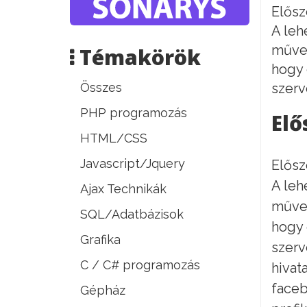
Elősz
A leh
művel
Témakörök
hogy 
Összes
szerv
PHP programozás
Elő
HTML/CSS
Javascript/Jquery
Elősz
A leh
Ajax Technikák
művel
SQL/Adatbázisok
hogy 
Grafika
szerv
C / C# programozás
hivat
faceb
Gépház