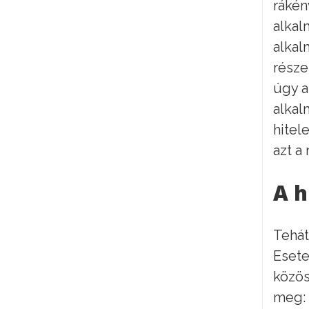
rákén
alkal
alkal
része
úgy a
alkal
hitel
azt a
A h
Tehát
Esete
közös
meg