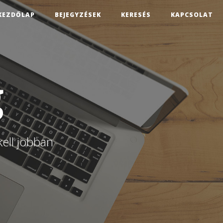
KEZDŐLAP
BEJEGYZÉSEK
KERESÉS
KAPCSOLAT
g
kell jobban