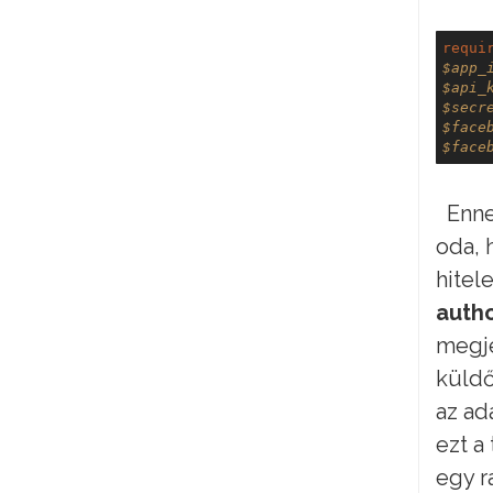
requi
$app_
$api_
$secr
$face
$face
Ennek
oda, 
hitel
autho
megje
küldő
az ad
ezt a
egy r