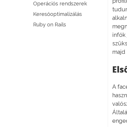
profi
Operációs rendszerek
tudun
Keresőoptimalizálás
alkal
Ruby on Rails
megny
infók
szüks
majd
Els
A fac
haszn
valós
Által
enged