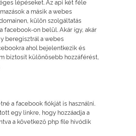
éges lépéseket. Az api két féle
almazások a másik a webes
domainen, külön szolgáltatás
a facebook-on belül. Akár így, akár
agy beregisztrál a webes
acebookra ahol bejelentkezik és
nem biztosít különösebb hozzáférést,
g.
né a facebook fiókját is használni.
ott egy linkre, hogy hozzáadja a
tintva a következő php file hívódik