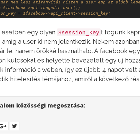
 már nem lesz átirányítás hiszen a user épp az előbb lép
= $facebook->get_loggedin_user(); 
ion_key = $facebook->api_client->session_key;
 esetben egy olyan
t fogunk kapni
$session_key
 amíg a user ki nem jelentkezik. Nekem azonban 
ár le, hanem örökké használható. A facebook eg
on kulcsokat és helyette bevezetett egy új hozzá
ok információ a weben, így ez újabb 4 napot vett e
ik hitelesítés témájához, amiről a következő rés
alom közösségi megosztása: