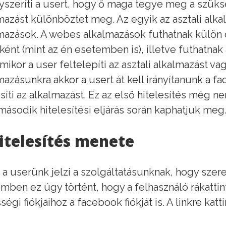
yszeríti a usert, hogy ő maga tegye meg a szüks
mazást különböztet meg. Az egyik az asztali alk
mazások. A webes alkalmazások futhatnak külön 
ként (mint az én esetemben is), illetve futhatnak 
mikor a user feltelepíti az asztali alkalmazást v
mazásunkra akkor a usert át kell irányítanunk a f
esíti az alkalmazást. Ez az első hitelesítés még 
 második hitelesítési eljárás során kaphatjuk me
itelesítés menete
 a userünk jelzi a szolgáltatásunknak, hogy szeret
mben ez úgy történt, hogy a felhasználó rákattint
ségi fiókjaihoz a facebook fiókját is. A linkre kat
: