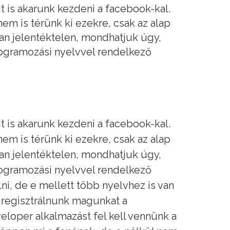
it is akarunk kezdeni a facebook-kal.
em is térünk ki ezekre, csak az alap
an jelentéktelen, mondhatjuk úgy,
rogramozási nyelvvel rendelkező
it is akarunk kezdeni a facebook-kal.
em is térünk ki ezekre, csak az alap
an jelentéktelen, mondhatjuk úgy,
rogramozási nyelvvel rendelkező
ni, de e mellett több nyelvhez is van
ll regisztrálnunk magunkat a
loper alkalmazást fel kell vennünk a