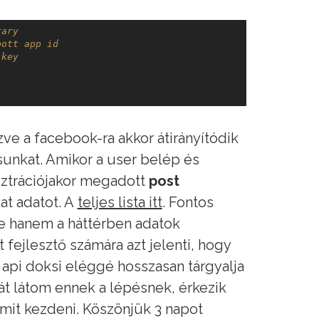
rary 
pott app id 
 key 
ve a facebook-ra akkor átirányítódik
sunkat. Amikor a user belép és
isztrációjakor megadott
post
at adatot. A
teljes lista itt
. Fontos
re hanem a háttérben adatok
t fejlesztő számára azt jelenti, hogy
 api doksi eléggé hosszasan tárgyalja
t látom ennek a lépésnek, érkezik
mit kezdeni. Köszönjük 3 napot