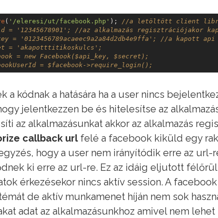
re
(
'/eleresi/ut/facebook.php'
); 
//a letöltött client lib
id = '12345678901'; //az alkalmazás regisztrációjakor ka
key = '0123456789acaeec9a2a84d2db4e9ffa'; //a kapott api
et = 'akapotttitikoskulcs'; 
book = new Facebook($api_key, $secret); 
bookUserId = $facebook->require_login();
 a kódnak a hatására ha a user nincs bejelentkez
hogy jelentkezzen be és hitelesítse az alkalmazá
esíti az alkalmazásunkat akkor az alkalmazás reg
rize callback url
felé a facebook kiküld egy rak
gyzés, hogy a user nem irányítódik erre az url-
dnek ki erre az url-re. Ez az idáig eljutott félőrül
atok érkezésekor nincs aktív session. A facebook
 témát de aktív munkamenet híján nem sok haszná
akat adat az alkalmazásunkhoz amivel nem lehet 