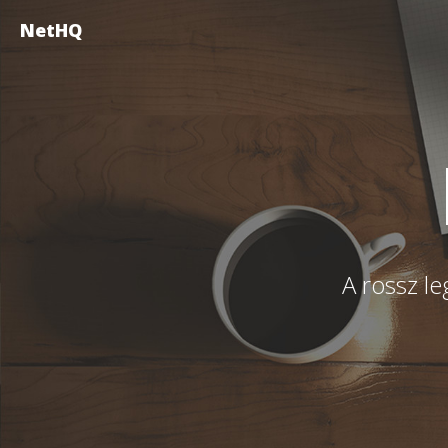
NetHQ
A rossz le