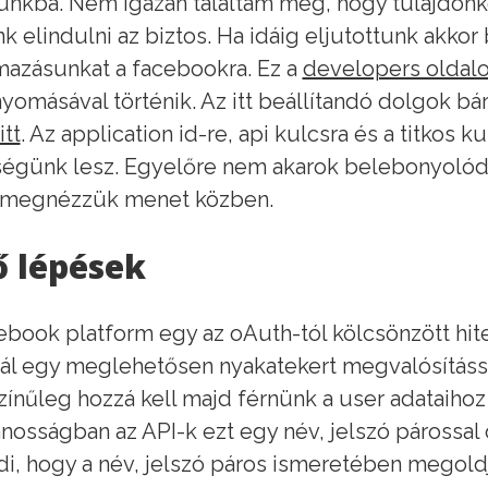
lunkba. Nem igazán találtam meg, hogy tulajdon
k elindulni az biztos. Ha idáig eljutottunk akkor
mazásunkat a facebookra. Ez a
developers oldal
omásával történik. Az itt beállítandó dolgok bá
itt
. Az application id-re, api kulcsra és a titkos
égünk lesz. Egyelőre nem akarok belebonyolódn
 megnézzük menet közben.
ő lépések
ebook platform egy az oAuth-tól kölcsönzött hitel
ál egy meglehetősen nyakatekert megvalósítássa
zínűleg hozzá kell majd férnünk a user adataihoz 
ánosságban az API-k ezt egy név, jelszó párossa
i, hogy a név, jelszó páros ismeretében megol