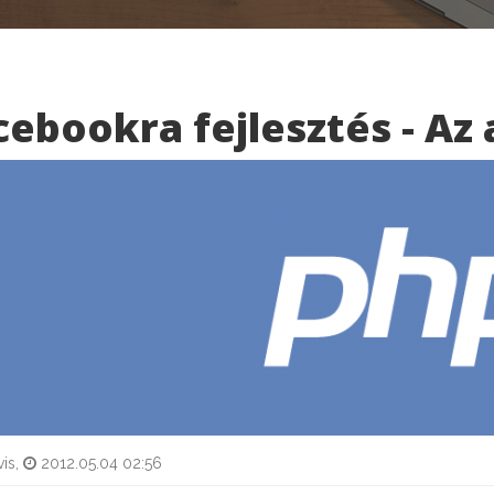
cebookra fejlesztés - Az
is,
2012.05.04 02:56