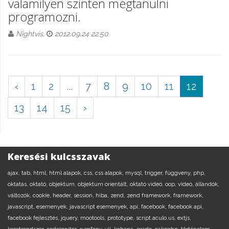
valamilyen szinten megtanulni
programozni.
Nightvis,
2012.09.24 22:50
‹
1
2
...
7
8
9
10
11
12
13
14
15
›
Keresési kulcsszavak
ajax,
tab,
html,
html alapok,
css,
css alapok,
mysql,
trigger,
függvény,
php,
oktatás,
oktató,
objektum,
objektum orientált,
oktató videó,
oop,
videó,
állandók,
változók,
cookie,
header,
session,
hiba,
zend,
zend framework,
framework,
javascript,
esemenyek,
javascript esemenyek,
api,
facebook,
facebook api,
facebook fejlesztés,
jquery,
mootools,
prototype,
script.aculo.us,
extjs,