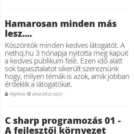
Hamarosan minden más
lesz....
Köszöntök minden kedves látogatót. A
nethq.hu 3 hónapja nyitotta meg kapuit
a kedves publikum felé. Ezen idő alatt
sok tapasztalatot sikerült szereznünk
hogy, milyen témák is azok, amik jobban
érdeklik a látogatókat.
Nightvis,
2012.08.22 19:17
C sharp programozás 01 -
A fejlesztői környezet