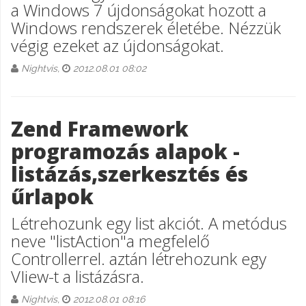
a Windows 7 újdonságokat hozott a
Windows rendszerek életébe. Nézzük
végig ezeket az újdonságokat.
Nightvis,
2012.08.01 08:02
Zend Framework
programozás alapok -
listázás,szerkesztés és
űrlapok
Létrehozunk egy list akciót. A metódus
neve "listAction"a megfelelő
Controllerrel. aztán létrehozunk egy
VIiew-t a listázásra.
Nightvis,
2012.08.01 08:16