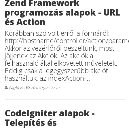
Zend Framework
programozás alapok - URL
és Action
Korábban szó volt erről a formáról:
http://hostname/controller/action/param
Akkor az vezérlőről beszéltünk, most
jöjjenek az Akciók. Az akciók a
felhasználó által elkövetett műveletek.
Eddig csak a legegyszerűbb akciót
használtuk, az indexAction-t.
Nightvis,
2012.05.21 22:12
CodeIgniter alapok -
Telepítés és