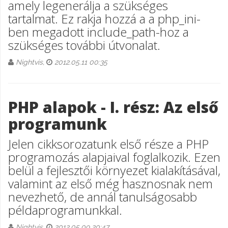
amely legenerálja a szükséges
tartalmat. Ez rakja hozzá a a php_ini-
ben megadott include_path-hoz a
szükséges további útvonalat.
Nightvis,
2012.05.11 00:35
PHP alapok - I. rész: Az első
programunk
Jelen cikksorozatunk első része a PHP
programozás alapjaival foglalkozik. Ezen
belül a fejlesztői környezet kialakításával,
valamint az első még hasznosnak nem
nevezhető, de annál tanulságosabb
példaprogramunkkal.
Nightvis,
2012.05.09 20:47