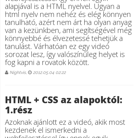
alapjával is a HTML nyelvel. Ugyan a
html nyelv nem nehéz és elég könnyen
tanulható, azért nem árt ha olyan anyag
van a kezünkben, ami segítségével még
könnyebbé és élvezetessé tehetjük a
tanulást. Várhatóan ez egy videó
sorozat lesz, így valószínűleg helyet is
fog kapni a rovatok között.
Nightvis,
2012.05.04 02:22
HTML + CSS az alapoktól:
1.rész
Azoknak ajánlott ez a videó, akik most
kezdenek el ismerkedni a
webfejlesztéssel így ennek egyik