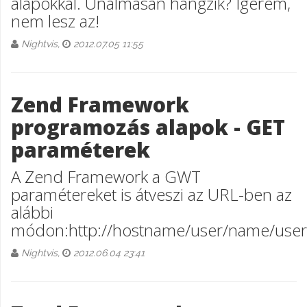
alapokkal. Unalmasan hangzik? Ígérem,
nem lesz az!
Nightvis,
2012.07.05 11:55
Zend Framework
programozás alapok - GET
paraméterek
A Zend Framework a GWT
paramétereket is átveszi az URL-ben az
alábbi
módon:http://hostname/user/name/use
Nightvis,
2012.06.04 23:41