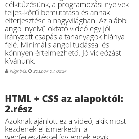
célkitűzésünk, a programozási nyelvek
teljes-kőrű bemutatása és annak
elterjesztése a nagyvilágban. Az alábbi
angol nyelvű oktató videó egy jól
irányzott csapás a tananyagok hiánya
felé. Minimális angol tudással és
könnyen értelmezhető. Jó videózást
kívánunk.
Nightvis,
2012.05.04 02:25
HTML + CSS az alapoktól:
2.rész
Azoknak ajánlott ez a videó, akik most
kezdenek el ismerkedni a
webfejlesztéssel így ennek egyik