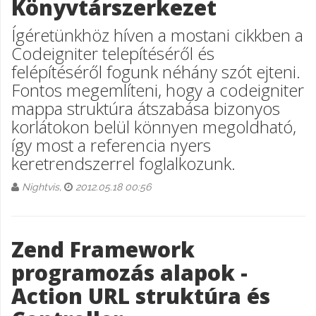
Könyvtárszerkezet
Ígéretünkhöz híven a mostani cikkben a
Codeigniter telepítéséről és
felépítéséről fogunk néhány szót ejteni.
Fontos megemlíteni, hogy a codeigniter
mappa struktúra átszabása bizonyos
korlátokon belül könnyen megoldható,
így most a referencia nyers
keretrendszerrel foglalkozunk.
Nightvis,
2012.05.18 00:56
Zend Framework
programozás alapok -
Action URL struktúra és