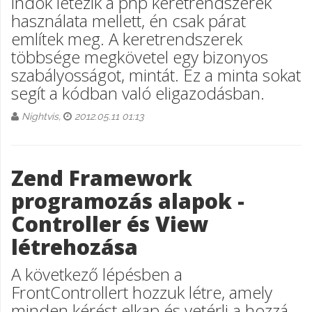
indok létezik a php keretrendszerek
használata mellett, én csak párat
említek meg. A keretrendszerek
többsége megkövetel egy bizonyos
szabályosságot, mintát. Ez a minta sokat
segít a kódban való eligazodásban.
Nightvis,
2012.05.11 01:13
Zend Framework
programozás alapok -
Controller és View
létrehozása
A következő lépésben a
FrontControllert hozzuk létre, amely
minden kérést elkap és vetérli a hozzá