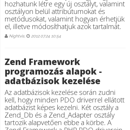
hozhatunk létre egy új osztályt, valamint
osztályon belül attribútumokat és
metódusokat, valamint hogyan érhetjük
el, illetve módosíthatjuk azok tartalmát.
Nightvis,
2012.07.24 10:54
Zend Framework
programozás alapok -
adatbázisok kezelése
Az adatbázisok kezelése során zudni
kell, hogy minden PDO driverrel ellátott
adatbázist képes kezelni. Két osztály a
Zend_Db és a Zend_Adapter osztály
tartozik alapvetően ebbe a körbe. A
Zend Framework a PHP PDO driverein