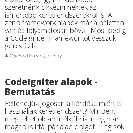
szeretnénk cikkezni nektek az
ismertebb keretrendszerekről is. A
zend framework alapok már a palettán
van és folyamatosan bővül. Most pedig
a CodeIgniter Frameworkot vesszük
górcső alá.
Nightvis,
2012.05.11 01:19
CodeIgniter alapok -
Bemutatás
Feltehetjük jogosan a kérdést, miért is
használjak keretrendszert? Mindent
meg lehet oldani nélküle is, meg már
magad is írtál pár alap dolgot. Elég sok