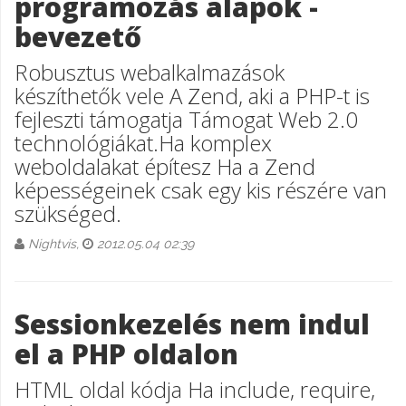
programozás alapok -
bevezető
Robusztus webalkalmazások
készíthetők vele A Zend, aki a PHP-t is
fejleszti támogatja Támogat Web 2.0
technológiákat.Ha komplex
weboldalakat építesz Ha a Zend
képességeinek csak egy kis részére van
szükséged.
Nightvis,
2012.05.04 02:39
Sessionkezelés nem indul
el a PHP oldalon
HTML oldal kódja Ha include, require,