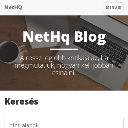
NetHQ
TOGGLE
MENU
NAVIGATIO
NetHq Blog
A rossz legjobb kritikája az, ha
megmutatjuk, hogyan kell jobban
csinálni.
Keresés