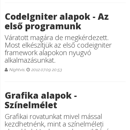
CodeIgniter alapok - Az
első programunk
Váratott magára de megkérdezett.
Most elkészítjük az első codeigniter
framework alapokon nyugvó
alkalmazásunkat.
Nightvis,
2012.07.09 20:53
Grafika alapok -
Színelmélet
Grafikai rovatunkat mivel mással
kezdhetnénk, mint a színelméleti