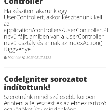
Controller
Ha készíteni akarunk egy
UserControllert, akkor készítenünk kell
az
application/controllers/UserController.P
nevű fájlt, amiben van a UserController
nevű osztály és annak az indexAction()
függvénye.
Nightvis,
2012.05.17 23:32
CodeIgniter sorozatot
indítottunk!
Szeretnénk minél szélesebb körben
érinteni a fejlesztést és az ehhez tartozó
eszközöket, így mindenképp