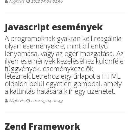
Nightvis,
2012.05.04 02:56
Javascript események
A programoknak gyakran kell reagálnia
olyan eseményekre, mint billentyű
lenyomása, vagy az egér mozgatása. Az
ilyen események kezeléséhez különféle
függvények, eseménykezelők
léteznek.Létrehoz egy űrlapot a HTML
oldalon belül egyetlen gombbal, amely
a kattintás hatására kiír egy üzenetet.
Nightvis,
2012.05.04 02:49
Zend Framework