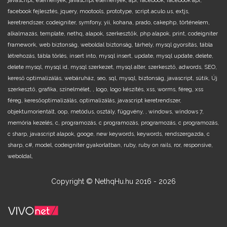
javascript,
esemenyek,
javascript esemenyek,
api,
facebook,
facebook api,
facebook fejlesztés,
jquery,
mootools,
prototype,
script.aculo.us,
extjs,
keretrendszer,
codeigniter,
symfony,
yii,
kohana,
prado,
cakephp,
történelem,
alkalmazás,
template,
nethq,
alapok,
szerkesztők,
php alapok,
print,
codeigniter
framework,
web biztonság,
weboldal biztonság,
tárhely,
mysql gyorsítás,
tábla
létrehozás,
tábla törlés,
insert into,
mysql insert,
update,
mysql update,
delete,
delete mysql,
mysql id,
mysql szerkezet,
mysql alter,
szerkesztő,
adwords,
SEO,
kereső optimalizálás,
webáruház,
seo,
sql,
mysql,
biztonság,
javascript,
sütik,
Új
szerkesztő,
grafika,
színelmélet,
,
logo,
logo készítés,
xss,
worms,
féreg,
xss
féreg,
keresőoptimalizálás,
optimalizálás,
javascript keretrendszer,
objektumorientált,
oop,
metódus,
osztály,
függvény,
,
windows,
windows 7,
memória kezelés,
c,
programozás,
c programozás,
programozás,
c programozás,
c sharp,
javascript alapok,
googe,
new keywords,
keywords,
rendszergazda,
c
sharp,
c#,
model,
codeigniter gyakorlatban,
ruby,
ruby on rails,
ror,
responsive,
weboldal,
Copyright © NethqHu.hu 2016 - 2026