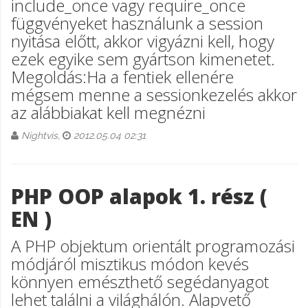
include_once vagy require_once
függvényeket használunk a session
nyitása előtt, akkor vigyázni kell, hogy
ezek egyike sem gyártson kimenetet.
Megoldás:Ha a fentiek ellenére
mégsem menne a sessionkezelés akkor
az alábbiakat kell megnézni
Nightvis,
2012.05.04 02:31
PHP OOP alapok 1. rész (
EN )
A PHP objektum orientált programozási
módjáról misztikus módon kevés
könnyen emészthető segédanyagot
lehet találni a világhálón. Alapvető