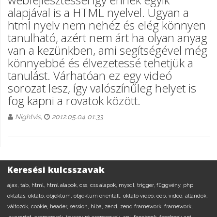
alapjával is a HTML nyelvel. Ugyan a
html nyelv nem nehéz és elég könnyen
tanulható, azért nem árt ha olyan anyag
van a kezünkben, ami segítségével még
könnyebbé és élvezetessé tehetjük a
tanulást. Várhatóan ez egy videó
sorozat lesz, így valószínűleg helyet is
fog kapni a rovatok között.
Nightvis,
2012.05.04 01:33
Keresési kulcsszavak
ajax,
tab,
html,
html alapok,
css,
css alapok,
mysql,
trigger,
függvény,
php,
oktatás,
oktató,
objektum,
objektum orientált,
oktató videó,
oop,
videó,
állandók,
változók,
cookie,
header,
session,
hiba,
zend,
zend framework,
framework,