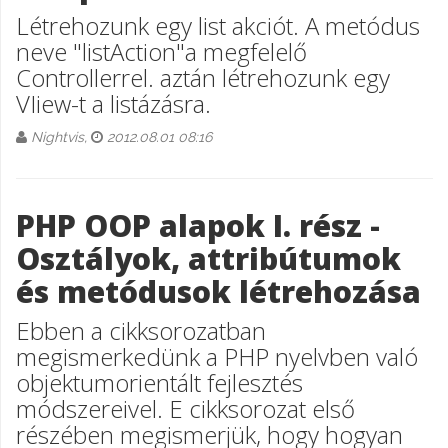
Létrehozunk egy list akciót. A metódus
neve "listAction"a megfelelő
Controllerrel. aztán létrehozunk egy
VIiew-t a listázásra.
Nightvis,
2012.08.01 08:16
PHP OOP alapok I. rész -
Osztályok, attribútumok
és metódusok létrehozása
Ebben a cikksorozatban
megismerkedünk a PHP nyelvben való
objektumorientált fejlesztés
módszereivel. E cikksorozat első
részében megismerjük, hogy hogyan