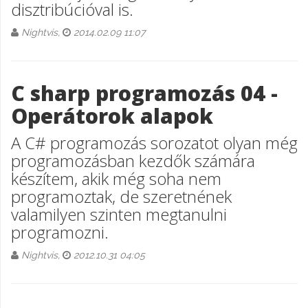
disztribúcióval is.
Nightvis,
2014.02.09 11:07
C sharp programozás 04 -
Operátorok alapok
A C# programozás sorozatot olyan még
programozásban kezdők számára
készítem, akik még soha nem
programoztak, de szeretnének
valamilyen szinten megtanulni
programozni.
Nightvis,
2012.10.31 04:05