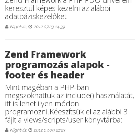
keresztül képes kezelni az alábbi
adatbáziskezelőket
Nightvis,
2012.07.23 14:39
Zend Framework
programozás alapok -
footer és header
Mint magéban a PHP-ban
megszokhattuk az include() használatát,
itt is lehet ilyen módon
programozni.Kéeszítsük el az alábbi 3
fájlt a views/scripts/user könyvtárba:
Nightvis,
2012.07.09 21:23