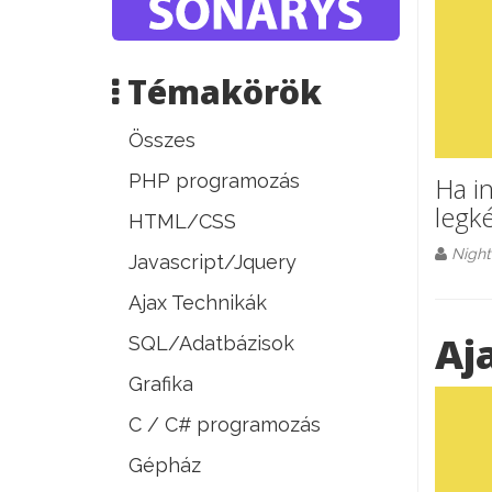
Témakörök
Összes
PHP programozás
Ha i
legk
HTML/CSS
Night
Javascript/Jquery
Ajax Technikák
Aj
SQL/Adatbázisok
Grafika
C / C# programozás
Gépház