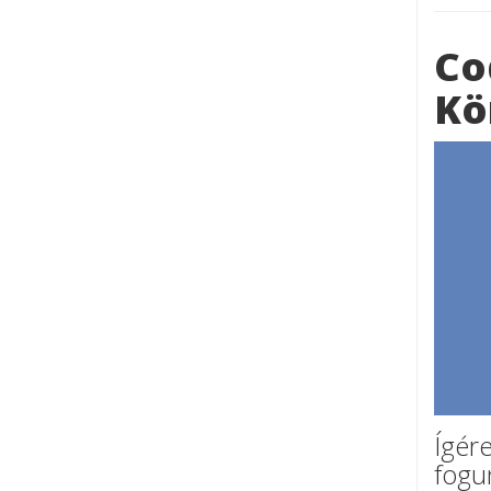
Co
Kö
Ígére
fogu