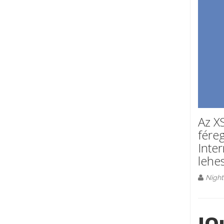
Az XS
fére
Inte
lehes
Night
JQ