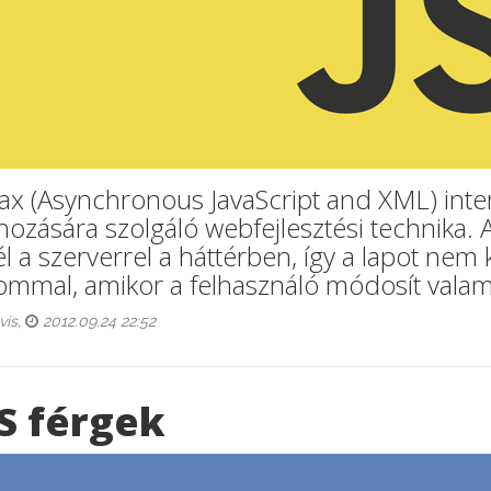
jax (Asynchronous JavaScript and XML) inte
ehozására szolgáló webfejlesztési technika.
l a szerverrel a háttérben, így a lapot nem 
lommal, amikor a felhasználó módosít valami
vis,
2012.09.24 22:52
S férgek