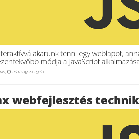
nteraktívvá akarunk tenni egy weblapot, an
ézenfekvőbb módja a JavaScript alkalmazása
vis,
2012.09.24 23:01
ax webfejlesztés technik