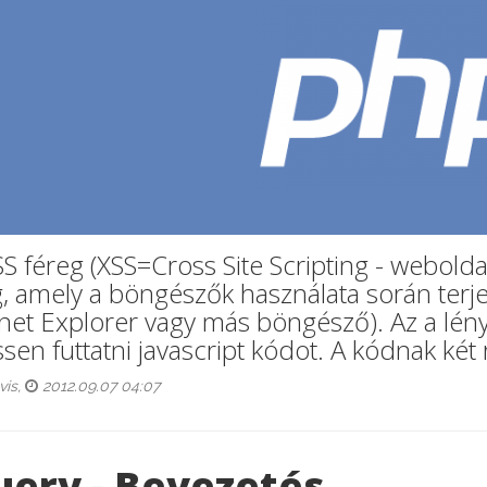
S féreg (XSS=Cross Site Scripting - webolda
g, amely a böngészők használata során terj
rnet Explorer vagy más böngésző). Az a lé
sen futtatni javascript kódot. A kódnak két 
vis,
2012.09.07 04:07
uery - Bevezetés