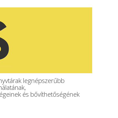
önyvtárak legnépszerűbb
nálatának,
égeinek és bővíthetőségének
.