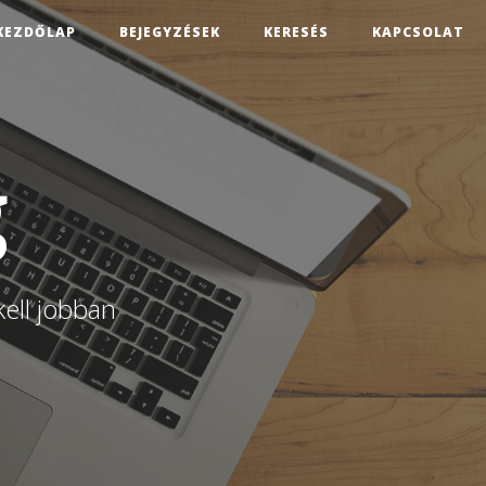
KEZDŐLAP
BEJEGYZÉSEK
KERESÉS
KAPCSOLAT
g
kell jobban