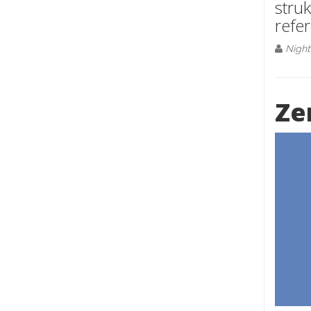
stru
refe
Night
Ze