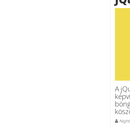
A jQ
képv
böng
kösz
Night