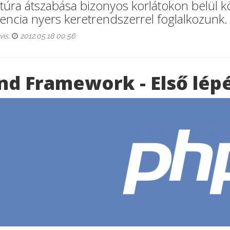
ktúra átszabása bizonyos korlátokon belül 
rencia nyers keretrendszerrel foglalkozunk.
vis,
2012.05.18 00:56
nd Framework - Első lépé