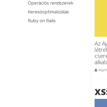
Operációs rendszerek
Keresőoptimalizálás
Ruby on Rails
Az A
létr
cseré
alka
Night
XS