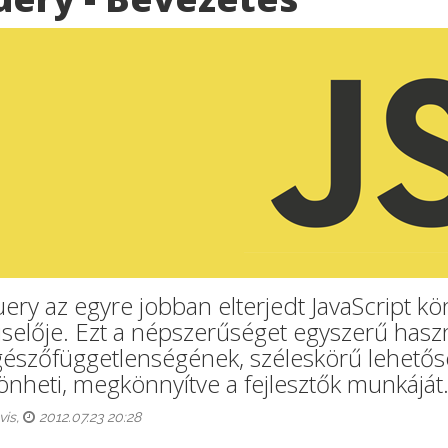
uery az egyre jobban elterjedt JavaScript k
iselője. Ezt a népszerűséget egyszerű hasz
észőfüggetlenségének, széleskörű lehetős
önheti, megkönnyítve a fejlesztők munkáját
vis,
2012.07.23 20:28