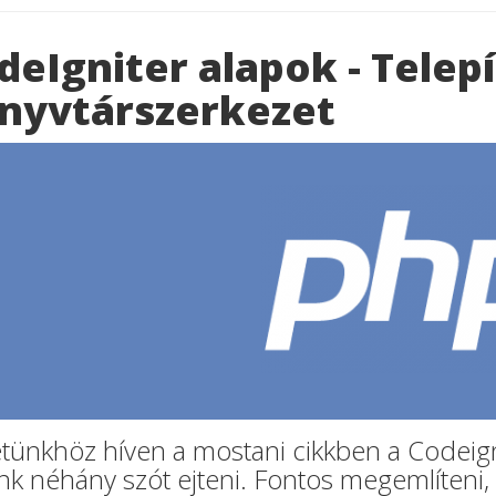
deIgniter alapok - Telepí
nyvtárszerkezet
tünkhöz híven a mostani cikkben a Codeignit
nk néhány szót ejteni. Fontos megemlíteni