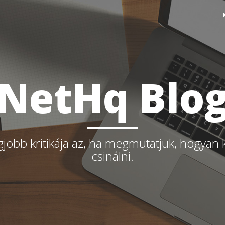
NetHq Blo
gjobb kritikája az, ha megmutatjuk, hogyan 
csinálni.