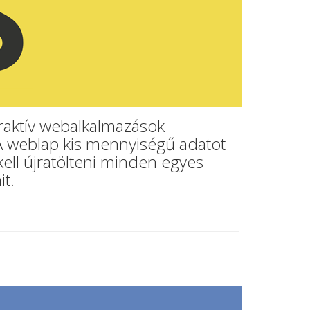
raktív webalkalmazások
 A weblap kis mennyiségű adatot
kell újratölteni minden egyes
t.