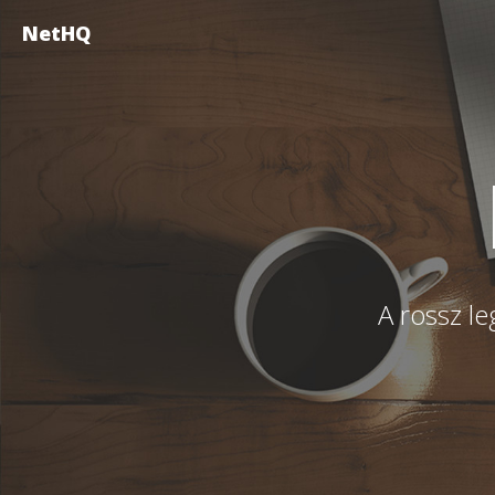
NetHQ
A rossz le