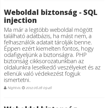
Weboldal biztonság - SQL
injection
Ma már a legtöbb weboldal mögött
található adatbázis, ha mást nem, a
felhasználók adatait tárolják benne.
Éppen ezért kiemelten fontos, hogy
odafigyeljünk a biztonságra. PHP
biztonság cikksorozatunkban az
oldalunkra leselkedő veszélyeket és az
ellenük való védekezést fogjuk
ismertetni.
Nightvis,
2012.06.28 09:46