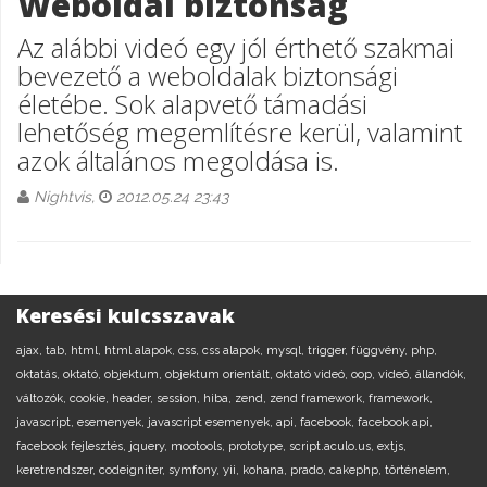
Weboldal biztonság
Az alábbi videó egy jól érthető szakmai
bevezető a weboldalak biztonsági
életébe. Sok alapvető támadási
lehetőség megemlítésre kerül, valamint
azok általános megoldása is.
Nightvis,
2012.05.24 23:43
Keresési kulcsszavak
ajax,
tab,
html,
html alapok,
css,
css alapok,
mysql,
trigger,
függvény,
php,
oktatás,
oktató,
objektum,
objektum orientált,
oktató videó,
oop,
videó,
állandók,
változók,
cookie,
header,
session,
hiba,
zend,
zend framework,
framework,
javascript,
esemenyek,
javascript esemenyek,
api,
facebook,
facebook api,
facebook fejlesztés,
jquery,
mootools,
prototype,
script.aculo.us,
extjs,
keretrendszer,
codeigniter,
symfony,
yii,
kohana,
prado,
cakephp,
történelem,