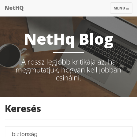
NetHQ
TOGGLE
MENU
NAVIGATIO
NetHq Blog
A rossz legjobb kritikája az, ha
megmutatjuk, hogyan kell jobban
csinálni.
Keresés